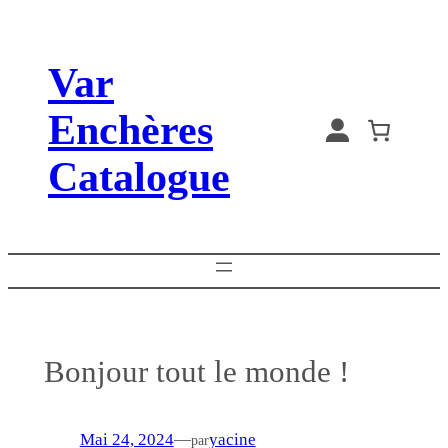
Aller
au
Var
contenu
Enchères
Catalogue
Bonjour tout le monde !
Mai 24, 2024
—
yacine
par